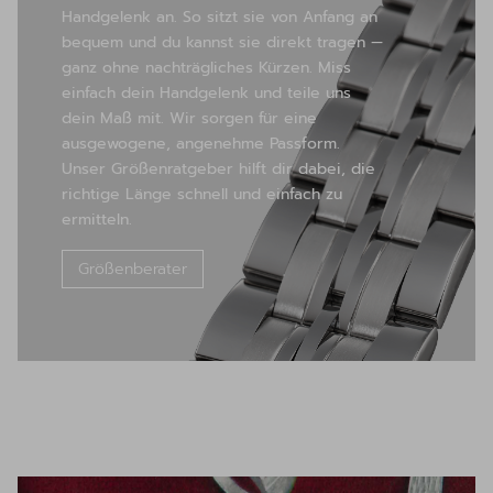
Handgelenk an. So sitzt sie von Anfang an
bequem und du kannst sie direkt tragen —
ganz ohne nachträgliches Kürzen. Miss
einfach dein Handgelenk und teile uns
dein Maß mit. Wir sorgen für eine
ausgewogene, angenehme Passform.
Unser Größenratgeber hilft dir dabei, die
richtige Länge schnell und einfach zu
ermitteln.
Größenberater