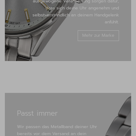
ausgewogene Verarbeitung sorgen dafür,
dass sich deine Uhr angenehm und
selbstverständlich an deinem Handgelenk
anfühlt.
Mehr zur Marke
Passt immer
Wir passen das Metallband deiner Uhr
bereits vor dem Versand an dein