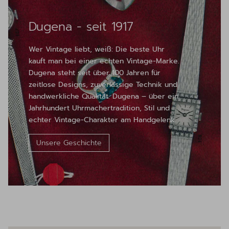
Dugena - seit 1917
Wer Vintage liebt, weiß: Die beste Uhr
kauft man bei einer echten Vintage-Marke.
Dugena steht seit über 100 Jahren für
zeitlose Designs, zuverlässige Technik und
handwerkliche Qualität. Dugena – über ein
Jahrhundert Uhrmachertradition, Stil und
echter Vintage-Charakter am Handgelenk.
Unsere Geschichte