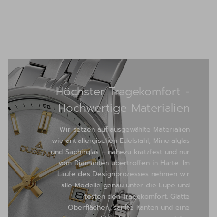
Höchster Tragekomfort -
Hochwertige Materialien
Wir setzen auf ausgewählte Materialien
wie antiallergischen Edelstahl, Mineralglas
und Saphirglas – nahezu kratzfest und nur
vom Diamanten übertroffen in Härte. Im
Laufe des Designprozesses nehmen wir
alle Modelle genau unter die Lupe und
testen den Tragekomfort. Glatte
Oberflächen, sanfte Kanten und eine