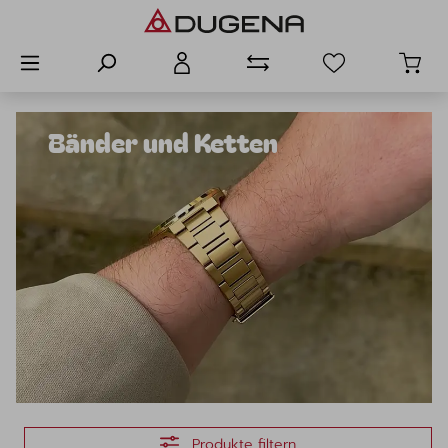
alt springen
Bänder und Ketten
Produkte filtern