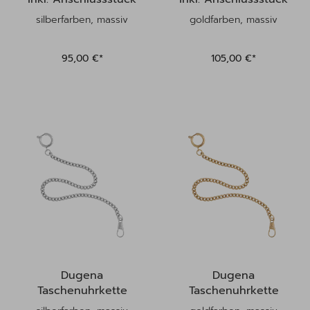
silberfarben, massiv
goldfarben, massiv
95,00 €*
105,00 €*
Dugena
Dugena
Taschenuhrkette
Taschenuhrkette