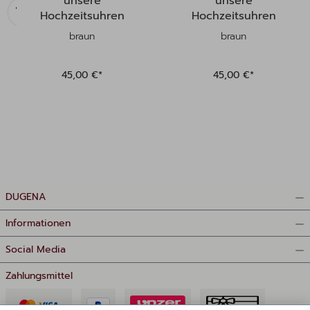
unsere
unsere
Hochzeitsuhren
Hochzeitsuhren
braun
braun
45,00 €*
45,00 €*
DUGENA
Informationen
Social Media
Zahlungsmittel