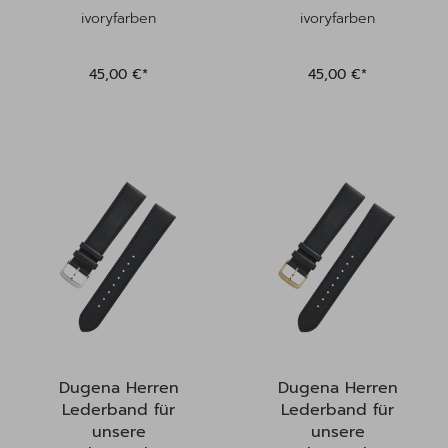
ivoryfarben
ivoryfarben
45,00 €*
45,00 €*
Dugena Herren
Dugena Herren
Lederband für
Lederband für
unsere
unsere