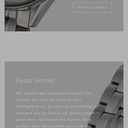
Mehr zur Marke
Passt immer
Wir passen das Metallband deiner Uhr
bereits vor dem Versand an dein
Handgelenk an. So sitzt sie von Anfang an
bequem und du kannst sie direkt tragen —
ganz ohne nachträgliches Kürzen. Miss
einfach dein Handgelenk und teile uns