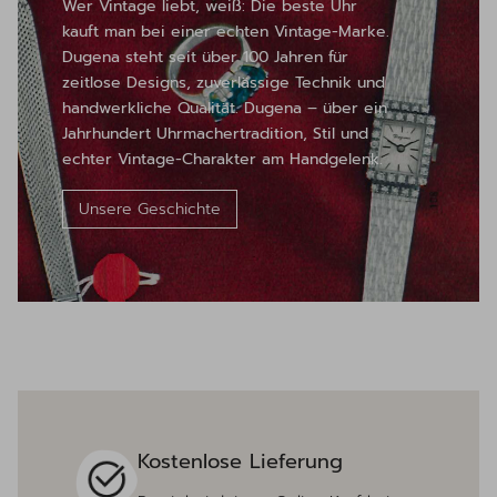
Wer Vintage liebt, weiß: Die beste Uhr
kauft man bei einer echten Vintage-Marke.
Dugena steht seit über 100 Jahren für
zeitlose Designs, zuverlässige Technik und
handwerkliche Qualität. Dugena – über ein
Jahrhundert Uhrmachertradition, Stil und
echter Vintage-Charakter am Handgelenk.
Unsere Geschichte
Kostenlose Lieferung