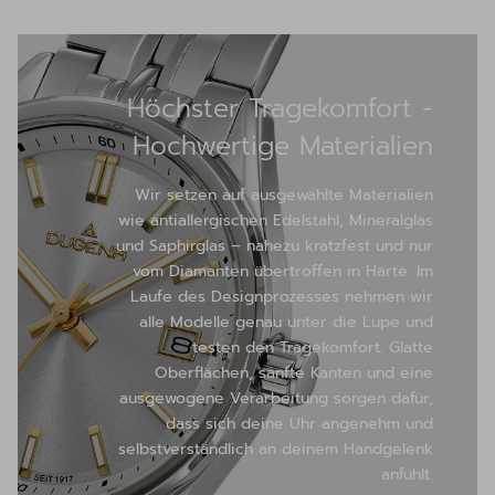
Höchster Tragekomfort -
Hochwertige Materialien
Wir setzen auf ausgewählte Materialien
wie antiallergischen Edelstahl, Mineralglas
und Saphirglas – nahezu kratzfest und nur
vom Diamanten übertroffen in Härte. Im
Laufe des Designprozesses nehmen wir
alle Modelle genau unter die Lupe und
testen den Tragekomfort. Glatte
Oberflächen, sanfte Kanten und eine
ausgewogene Verarbeitung sorgen dafür,
dass sich deine Uhr angenehm und
selbstverständlich an deinem Handgelenk
anfühlt.