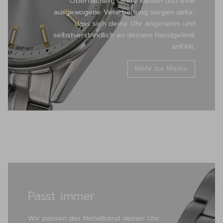
Oberflächen, sanfte Kanten und eine
ausgewogene Verarbeitung sorgen dafür,
dass sich deine Uhr angenehm und
selbstverständlich an deinem Handgelenk
anfühlt.
Mehr zur Marke
Passt immer
Wir passen das Metallband deiner Uhr