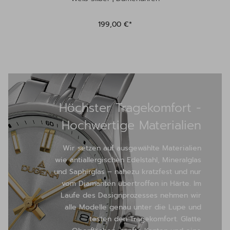
199,00 €*
Höchster Tragekomfort -
Hochwertige Materialien
Wir setzen auf ausgewählte Materialien
wie antiallergischen Edelstahl, Mineralglas
und Saphirglas – nahezu kratzfest und nur
vom Diamanten übertroffen in Härte. Im
Laufe des Designprozesses nehmen wir
alle Modelle genau unter die Lupe und
testen den Tragekomfort. Glatte