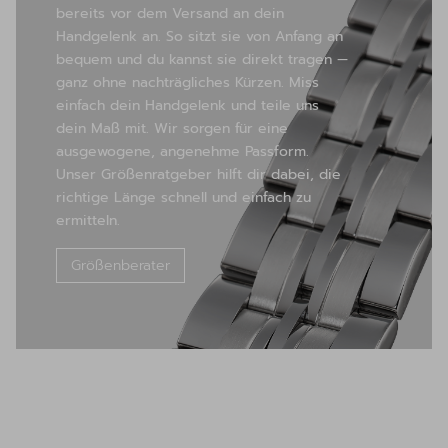
bereits vor dem Versand an dein
Handgelenk an. So sitzt sie von Anfang an
bequem und du kannst sie direkt tragen —
ganz ohne nachträgliches Kürzen. Miss
einfach dein Handgelenk und teile uns
dein Maß mit. Wir sorgen für eine
ausgewogene, angenehme Passform.
Unser Größenratgeber hilft dir dabei, die
richtige Länge schnell und einfach zu
ermitteln.
Größenberater