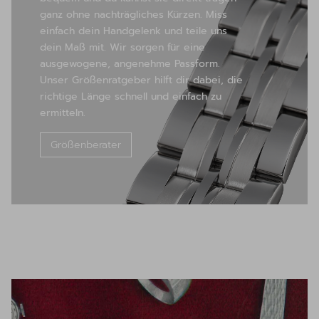
ganz ohne nachträgliches Kürzen. Miss
einfach dein Handgelenk und teile uns
dein Maß mit. Wir sorgen für eine
ausgewogene, angenehme Passform.
Unser Größenratgeber hilft dir dabei, die
richtige Länge schnell und einfach zu
ermitteln.
Größenberater