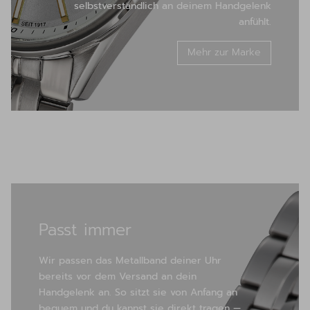
selbstverständlich an deinem Handgelenk
anfühlt.
Mehr zur Marke
Passt immer
Wir passen das Metallband deiner Uhr
bereits vor dem Versand an dein
Handgelenk an. So sitzt sie von Anfang an
bequem und du kannst sie direkt tragen —