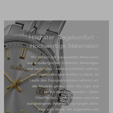
Höchster Tragekomfort -
Hochwertige Materialien
Wir setzen auf ausgewählte Materialien
wie antiallergischen Edelstahl, Mineralglas
und Saphirglas – nahezu kratzfest und nur
vom Diamanten übertroffen in Härte. Im
Laufe des Designprozesses nehmen wir
alle Modelle genau unter die Lupe und
testen den Tragekomfort. Glatte
Oberflächen, sanfte Kanten und eine
ausgewogene Verarbeitung sorgen dafür,
dass sich deine Uhr angenehm und