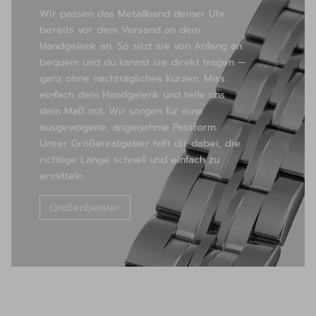
Wir passen das Metallband deiner Uhr
bereits vor dem Versand an dein
Handgelenk an. So sitzt sie von Anfang an
bequem und du kannst sie direkt tragen —
ganz ohne nachträgliches Kürzen. Miss
einfach dein Handgelenk und teile uns
dein Maß mit. Wir sorgen für eine
ausgewogene, angenehme Passform.
Unser Größenratgeber hilft dir dabei, die
richtige Länge schnell und einfach zu
ermitteln.
Größenberater