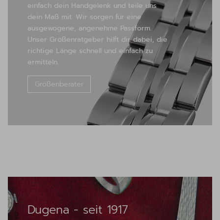
einfach dein Handgelenk und teile uns
dein Maß mit. Wir sorgen für eine
ausgewogene, angenehme Passform.
Unser Größenratgeber hilft dir dabei, die
richtige Länge schnell und einfach zu
ermitteln.
Größenberater
Dugena - seit 1917