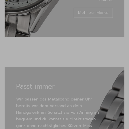
Mehr zur Marke
Passt immer
Wir passen das Metallband deiner Uhr
bereits vor dem Versand an dein
Handgelenk an. So sitzt sie von Anfang an
bequem und du kannst sie direkt tragen —
ganz ohne nachträgliches Kürzen. Miss