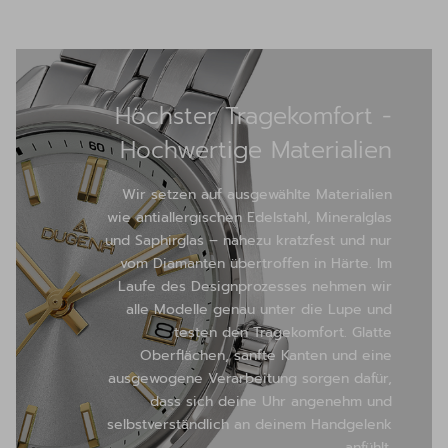
Höchster Tragekomfort -
Hochwertige Materialien
Wir setzen auf ausgewählte Materialien
wie antiallergischen Edelstahl, Mineralglas
und Saphirglas – nahezu kratzfest und nur
vom Diamanten übertroffen in Härte. Im
Laufe des Designprozesses nehmen wir
alle Modelle genau unter die Lupe und
testen den Tragekomfort. Glatte
Oberflächen, sanfte Kanten und eine
ausgewogene Verarbeitung sorgen dafür,
dass sich deine Uhr angenehm und
selbstverständlich an deinem Handgelenk
anfühlt.