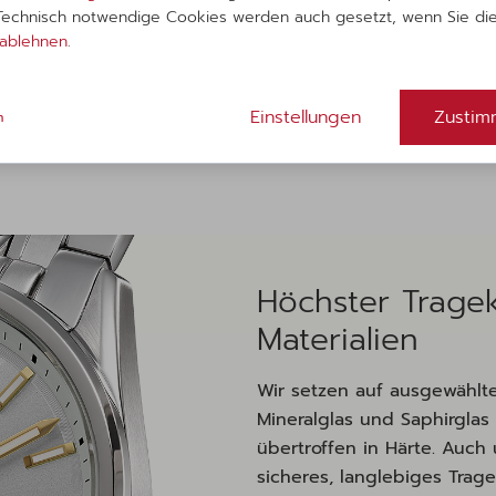
 Technisch notwendige Cookies werden auch gesetzt, wenn Sie di
ablehnen
.
Einstellungen
Zustim
m
Höchster Trage
Materialien
Wir setzen auf ausgewählte 
Mineralglas und Saphirgla
übertroffen in Härte. Auch
sicheres, langlebiges Trag