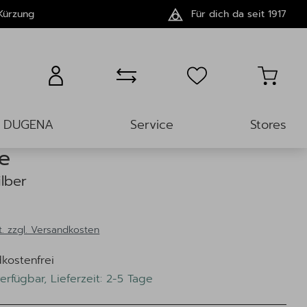
Kürzung
Für dich da seit 1917
Übersicht
nächstes Modell
DUGENA
Service
Stores
e
ilber
t. zzgl. Versandkosten
kostenfrei
erfügbar, Lieferzeit: 2-5 Tage