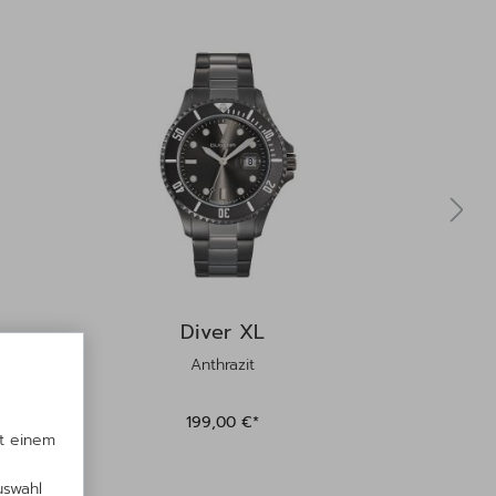
Diver XL
Anthrazit
199,00 €*
it einem
uswahl