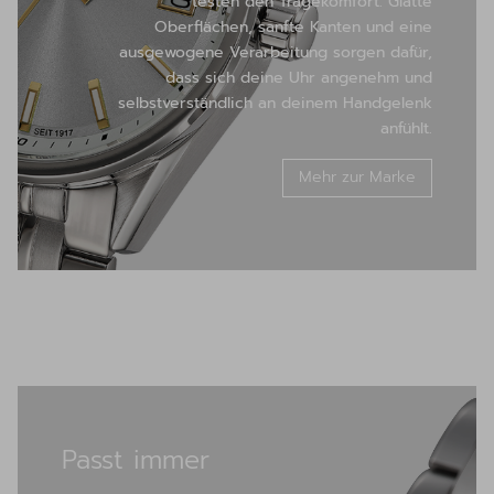
testen den Tragekomfort. Glatte
Oberflächen, sanfte Kanten und eine
ausgewogene Verarbeitung sorgen dafür,
dass sich deine Uhr angenehm und
selbstverständlich an deinem Handgelenk
anfühlt.
Mehr zur Marke
Passt immer