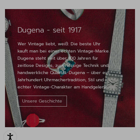
Dugena - seit 1917
Wer Vintage liebt, weiß: Die beste Uhr
kauft man bei einer echten Vintage-Marke.
Dugena steht seit über 100 Jahren für
zeitlose Designs, zuverlässige Technik und
handwerkliche Qualität. Dugena – über ein
Jahrhundert Uhrmachertradition, Stil und
echter Vintage-Charakter am Handgelenk.
Unsere Geschichte