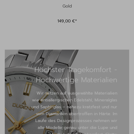
Gold
149,00 €*
Höchster Tragekomfort -
Hochwertige Materialien
Wir setzen auf ausgewählte Materialien
wie antiallergischen Edelstahl, Mineralglas
und Saphirglas – nahezu kratzfest und nur
vom Diamanten übertroffen in Härte. Im
Laufe des Designprozesses nehmen wir
alle Modelle genau unter die Lupe und