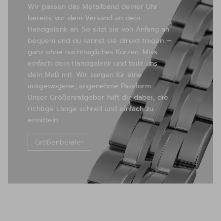
Wir passen das Metallband deiner Uhr
bereits vor dem Versand an dein
Handgelenk an. So sitzt sie von Anfang an
bequem und du kannst sie direkt tragen —
ganz ohne nachträgliches Kürzen. Miss
einfach dein Handgelenk und teile uns
dein Maß mit. Wir sorgen für eine
ausgewogene, angenehme Passform.
Unser Größenratgeber hilft dir dabei, die
richtige Länge schnell und einfach zu
ermitteln.
Größenberater