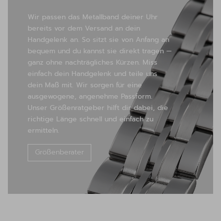
Wir passen das Metallband deiner Uhr
bereits vor dem Versand an dein
Handgelenk an. So sitzt sie von Anfang an
bequem und du kannst sie direkt tragen —
ganz ohne nachträgliches Kürzen. Miss
einfach dein Handgelenk und teile uns
dein Maß mit. Wir sorgen für eine
ausgewogene, angenehme Passform.
Unser Größenratgeber hilft dir dabei, die
richtige Länge schnell und einfach zu
ermitteln.
Größenberater