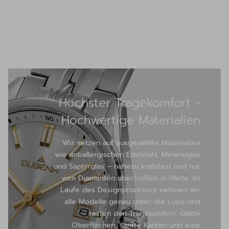
Höchster Tragekomfort -
Hochwertige Materialien
Wir setzen auf ausgewählte Materialien
wie antiallergischen Edelstahl, Mineralglas
und Saphirglas – nahezu kratzfest und nur
vom Diamanten übertroffen in Härte. Im
Laufe des Designprozesses nehmen wir
alle Modelle genau unter die Lupe und
testen den Tragekomfort. Glatte
Oberflächen, sanfte Kanten und eine