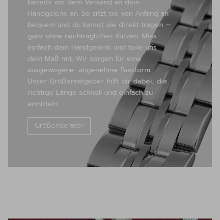
bereits vor dem Versand an dein
Handgelenk an. So sitzt sie von Anfang an
bequem und du kannst sie direkt tragen —
ganz ohne nachträgliches Kürzen. Miss
einfach dein Handgelenk und teile uns
dein Maß mit. Wir sorgen für eine
ausgewogene, angenehme Passform.
Unser Größenratgeber hilft dir dabei, die
richtige Länge schnell und einfach zu
ermitteln.
Größenberater